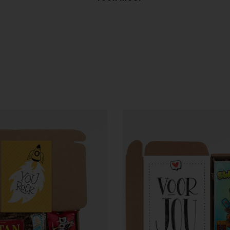
ons op voor de mogelijkheden. We kunnen snel schakelen e
instellingen van uw telefoon/pc/tablet.