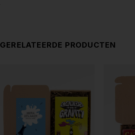
– Neem voor grote en/of zakelijke orders
hier
contact met 
artikel kan altijd afwijken van de kleur van uw beeldscherm
GERELATEERDE PRODUCTEN