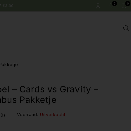
0
0
F €3,99
Pakketje
el – Cards vs Gravity –
nbus Pakketje
Voorraad:
Uitverkocht
(0)