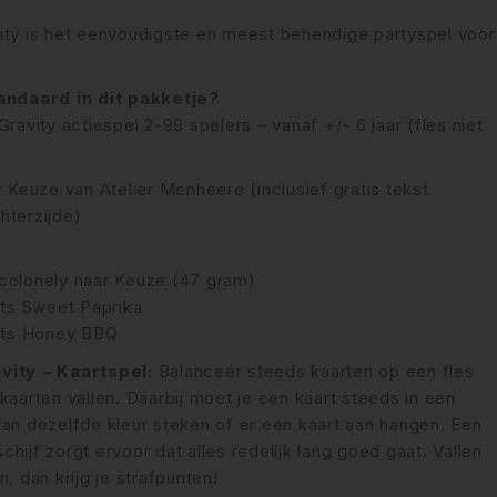
ity is het eenvoudigste en meest behendige partyspel voor
tandaard in dit pakketje?
Gravity actiespel 2-99 spelers – vanaf +/- 6 jaar (fles niet
r Keuze van Atelier Menheere (inclusief gratis tekst
hterzijde)
colonely naar Keuze (47 gram)
its Sweet Paprika
Bits Honey BBQ
vity – Kaartspel:
Balanceer steeds kaarten op een fles
kaarten vallen. Daarbij moet je een kaart steeds in een
van dezelfde kleur steken of er een kaart aan hangen. Een
hijf zorgt ervoor dat alles redelijk lang goed gaat. Vallen
n, dan krijg je strafpunten!