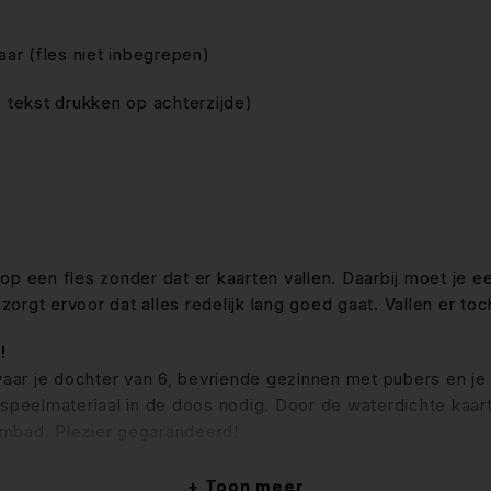
aar (fles niet inbegrepen)
s tekst drukken op achterzijde)
p een fles zonder dat er kaarten vallen. Daarbij moet je e
rgt ervoor dat alles redelijk lang goed gaat. Vallen er toch
!
waar je dochter van 6, bevriende gezinnen met pubers en j
 speelmateriaal in de doos nodig. Door de waterdichte kaarte
embad. Plezier gegarandeerd!
Toon meer