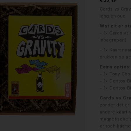
€
20,49
Cards vs Grav
jong en oud!
Wat zit er s
– 1x Cards vs 
inbegrepen)
– 1x Kaart naa
drukken op ac
Extra opties:
– 1x Tony Cho
– 1x Doritos B
– 1x Doritos 
Cards vs Gra
zonder dat er 
andere kaart 
magnetische sc
er toch kaarte