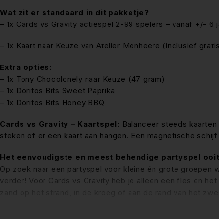
Wat zit er standaard in dit pakketje?
– 1x Cards vs Gravity actiespel 2-99 spelers – vanaf +/- 6 j
– 1x Kaart naar Keuze van Atelier Menheere (inclusief grati
Extra opties:
– 1x Tony Chocolonely naar Keuze (47 gram)
– 1x Doritos Bits Sweet Paprika
– 1x Doritos Bits Honey BBQ
Cards vs Gravity – Kaartspel:
Balanceer steeds kaarten o
steken of er een kaart aan hangen. Een magnetische schijf zo
Het eenvoudigste en meest behendige partyspel ooit
Op zoek naar een partyspel voor kleine én grote groepen 
verder! Voor Cards vs Gravity heb je alleen een fles en het
zand op het strand, in de kroeg of aan de rand van het zw
Handig om te weten: