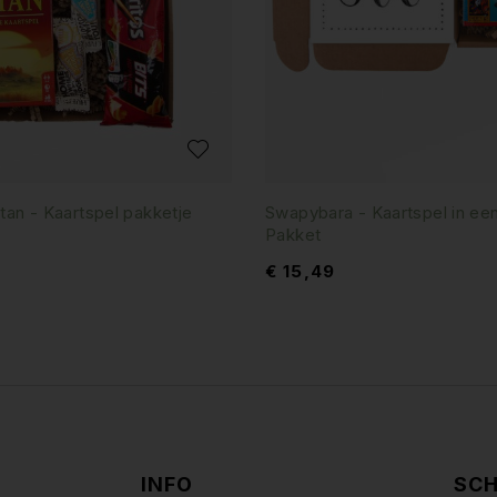
tan - Kaartspel pakketje
Swapybara - Kaartspel in ee
Pakket
€
15,49
INFO
SCH