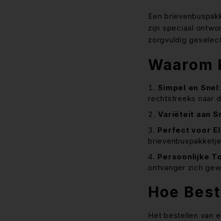
Een brievenbuspakke
zijn speciaal ontw
zorgvuldig geselec
Waarom K
Simpel en Snel
rechtstreeks naar 
Variëteit aan 
Perfect voor E
brievenbuspakketjes
Persoonlijke T
ontvanger zich gew
Hoe Best
Het bestellen van e