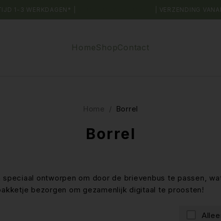
TIJD 1-3 WERKDAGEN* |
SHOP JOUW FAVORIET
| VERZENDING VANA
Home
Shop
Contact
Home
/
Borrel
Borrel
n speciaal ontworpen om door de brievenbus te passen, wat
pakketje bezorgen om gezamenlijk digitaal te proosten!
Alle