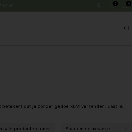
0
0
F €3,99
 betekent dat je zonder gedoe kunt verzenden. Laat nu
en sale producten tonen
Sorteren op nieuwste