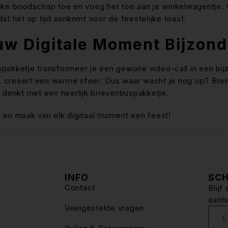
ke boodschap toe en voeg het toe aan je winkelwagentje. V
at het op tijd aankomt voor de feestelijke toast.
w Digitale Moment Bijzond
pakketje transformeer je een gewone video-call in een bijz
t, creëert een warme sfeer. Dus waar wacht je nog op? Bre
 denkt met een heerlijk brievenbuspakketje.
 en maak van elk digitaal moment een feest!
INFO
SCH
Contact
Blij
aanb
Veelgestelde vragen