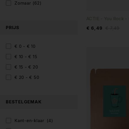
Zomaar
(62)
ACTIE - You Rock -
PRIJS
€
6,49
€
7,49
€ 0 - € 10
€ 10 - € 15
€ 15 - € 20
€ 20 - € 50
BESTELGEMAK
Kant-en-klaar
(4)