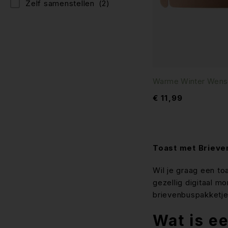
Zelf samenstellen
(2)
Warme Winter Wense
€
11,99
Toast met Brieve
Wil je graag een to
gezellig digitaal m
brievenbuspakketje
Wat is e