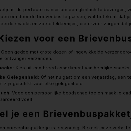
tje is de perfecte manier om een glimlach te bezorgen, zel
orpen om door de brievenbus te passen, wat betekent dat j
teerde snacks en zoete lekkernijen, die ervoor zorgen da
iezen voor een Brievenbu
: Geen gedoe met grote dozen of ingewikkelde verzendproc
de ontvanger verzenden.
Snacks
: Kies uit een breed assortiment van heerlijke snacks. 
lke Gelegenheid
: Of het nu gaat om een verjaardag, een 
 zijn geschikt voor elke gelegenheid.
ouch
: Voeg een persoonlijke boodschap toe en maak je cade
aardeerd voelt.
el je een Brievenbuspakket
en brievenbuspakketje is eenvoudig. Bezoek onze website, 