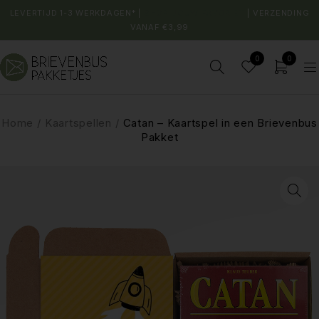
LEVERTIJD 1-3 WERKDAGEN* |
SHOP JOUW FAVORIET
| VERZENDING
VANAF €3,99
0
0
Home
/
Kaartspellen
/
Catan – Kaartspel in een Brievenbus
Pakket