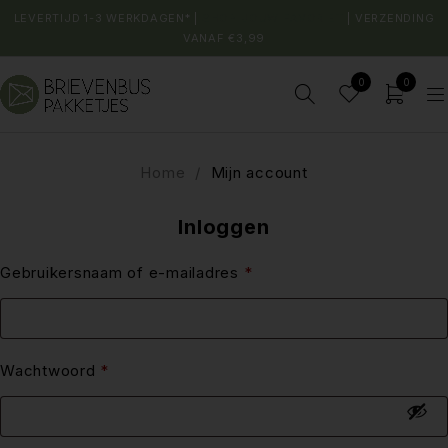
LEVERTIJD 1-3 WERKDAGEN* |
SHOP JOUW FAVORIET
| VERZENDING
VANAF €3,99
0
0
Home
/
Mijn account
Inloggen
Gebruikersnaam of e-mailadres
*
Wachtwoord
*