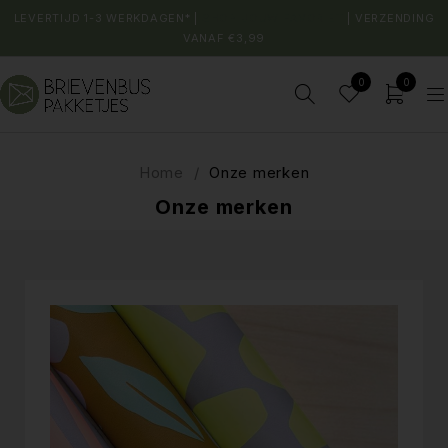
LEVERTIJD 1-3 WERKDAGEN* |
SHOP JOUW FAVORIET
| VERZENDING
VANAF €3,99
0
0
Home
/
Onze merken
Onze merken