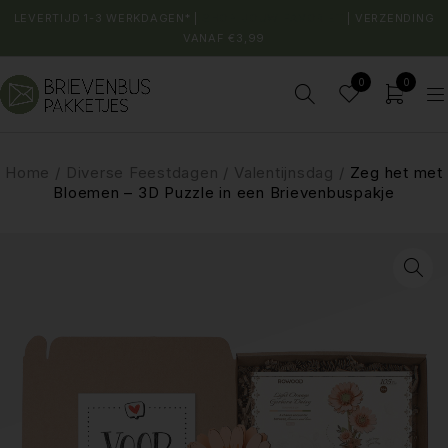
LEVERTIJD 1-3 WERKDAGEN* |
SHOP JOUW FAVORIET
| VERZENDING
VANAF €3,99
0
0
Home
/
Diverse Feestdagen
/
Valentijnsdag
/
Zeg het met
Bloemen – 3D Puzzle in een Brievenbuspakje