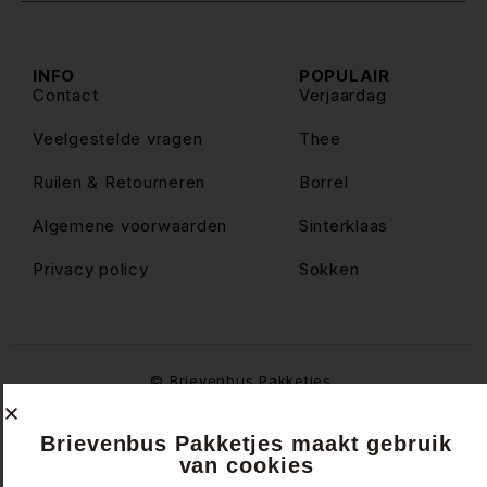
INFO
POPULAIR
Contact
Verjaardag
Veelgestelde vragen
Thee
Ruilen & Retourneren
Borrel
Algemene voorwaarden
Sinterklaas
Privacy policy
Sokken
© Brievenbus Pakketjes
Brievenbus Pakketjes maakt gebruik
van cookies
Website & design by