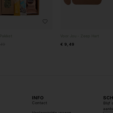
 Pakket
Voor Jou - Zeep Hart
,49
€
9,49
INFO
SCH
Contact
Blij
aanb
Veelgestelde vragen