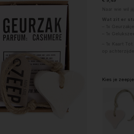
€
9,49
Naar wie wil j
Wat zit er s
– 1x Geurzakje
– 1x Gelukszee
– 1x Kaart Tot
op achterzijd
Kies je zeepj