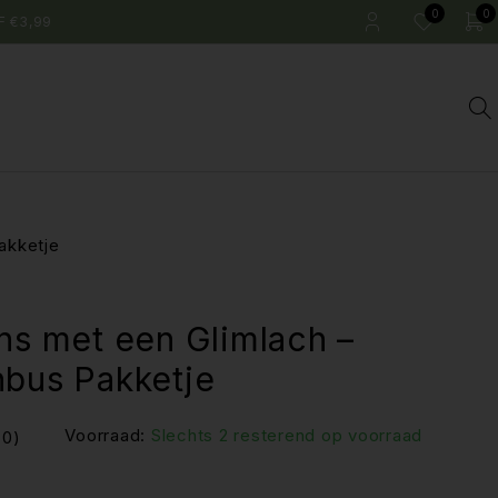
0
0
F €3,99
akketje
ns met een Glimlach –
nbus Pakketje
Voorraad:
Slechts 2 resterend op voorraad
(0)