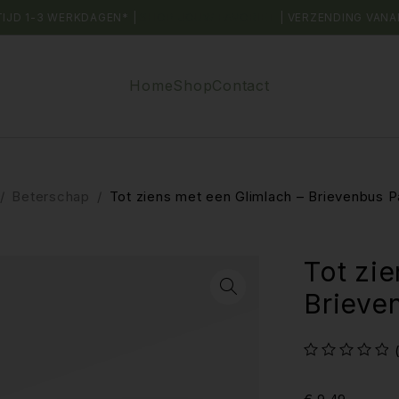
TIJD 1-3 WERKDAGEN* |
SHOP JOUW FAVORIET
| VERZENDING VANA
Home
Shop
Contact
/
Beterschap
/
Tot ziens met een Glimlach – Brievenbus P
Tot zie
Brieve
uit 5