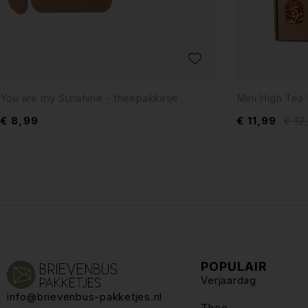
You are my Sunshine - theepakketje
Mini High Tea
€
8,99
€
11,99
€
12
POPULAIR
Verjaardag
info@brievenbus-pakketjes.nl
Thee