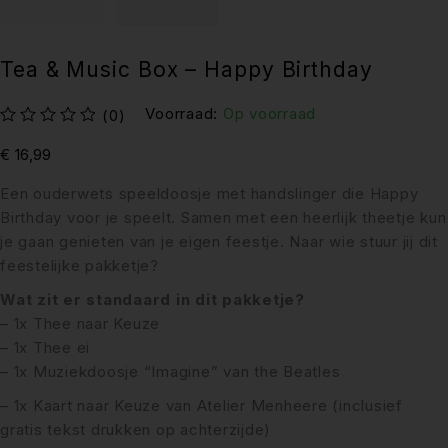
Tea & Music Box – Happy Birthday
Voorraad:
Op voorraad
(0)
uit 5
€
16,99
Een ouderwets speeldoosje met handslinger die Happy
Birthday voor je speelt. Samen met een heerlijk theetje kun
je gaan genieten van je eigen feestje. Naar wie stuur jij dit
feestelijke pakketje?
Wat zit er standaard in dit pakketje?
– 1x Thee naar Keuze
– 1x Thee ei
– 1x Muziekdoosje “Imagine” van the Beatles
– 1x Kaart naar Keuze van
Atelier Menheere
(inclusief
gratis tekst drukken op achterzijde)