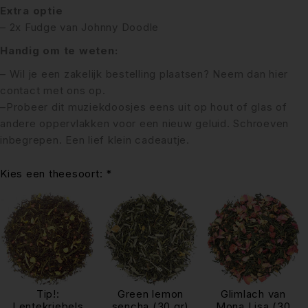
Extra optie
– 2x Fudge van Johnny Doodle
Handig om te weten:
– Wil je een zakelijk bestelling plaatsen? Neem dan
hier
contact met ons op.
–
Probeer dit muziekdoosjes eens uit op hout of glas of
andere oppervlakken voor een nieuw geluid. Schroeven
inbegrepen. Een lief klein cadeautje.
Kies een theesoort:
*
Tip!:
Green lemon
Glimlach van
Lentekriebels
sencha (30 gr)
Mona Lisa (30