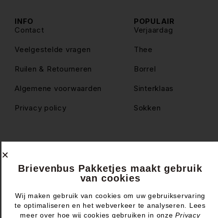
INFO
POPULAIR
Contact
Verjaardag
Veelgestelde vragen
Thee
Ruilen & Retourneren
Borrel
Algemene voorwaarden
Sinterklaas
Privacy policy
Sokken
© Brievenbus Pakketjes
Brievenbus Pakketjes maakt gebruik
van cookies
Wij maken gebruik van cookies om uw gebruikservaring
Website & design by
te optimaliseren en het webverkeer te analyseren. Lees
meer over hoe wij cookies gebruiken in onze
Privacy