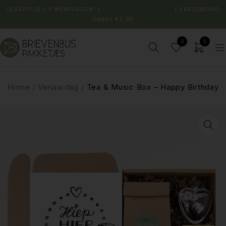
LEVERTIJD 1-3 WERKDAGEN* |
SHOP JOUW FAVORIET
| VERZENDING
VANAF €3,99
0
0
Home
/
Verjaardag
/
Tea & Music Box – Happy Birthday