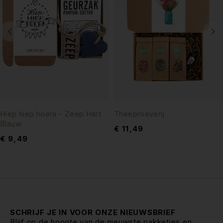
Hiep hiep hoera - Zeep Hart
Theeproeverij
Blauw
€
11,49
€
9,49
SCHRIJF JE IN VOOR ONZE NIEUWSBRIEF
Blijf op de hoogte van de nieuwste pakketjes en