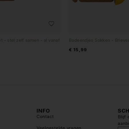
t - stel zelf samen - al vanaf
Badeendjes Sokken - Brieve
€
15,99
INFO
SCH
Contact
Blij
aanb
Veelgestelde vragen