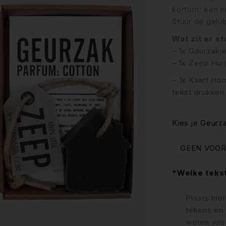
kortom: een n
Stuur de gelu
Wat zit er s
– 1x Geurzakje
– 1x Zeep Huis
– 1x Kaart Ho
tekst drukken
Kies je Geurza
*Welke tekst