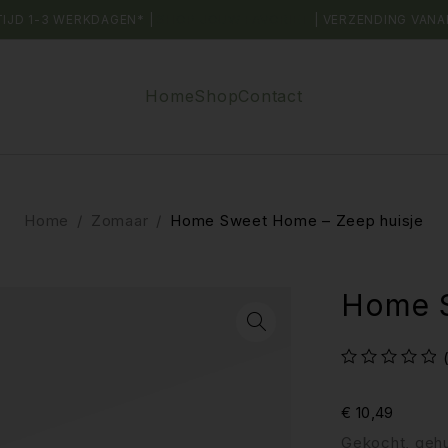
TIJD 1-3 WERKDAGEN* |
SHOP JOUW FAVORIET
| VERZENDING VANA
Home
Shop
Contact
Home
/
Zomaar
/
Home Sweet Home – Zeep huisje
Home S
uit 5
€
10,49
Gekocht, gehu