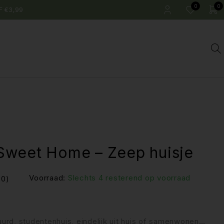
0
0
F €3,99
weet Home – Zeep huisje
Voorraad:
Slechts 4 resterend op voorraad
(0)
urd, studentenhuis, eindelijk uit huis of samenwonen…