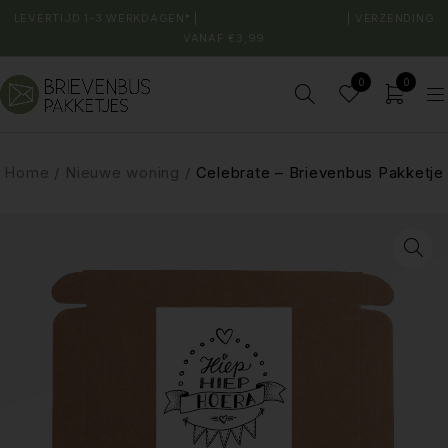
LEVERTIJD 1-3 WERKDAGEN* |
SHOP JOUW FAVORIET
| VERZENDING
VANAF €3,99
0
0
Home
/
Nieuwe woning
/
Celebrate – Brievenbus Pakketje