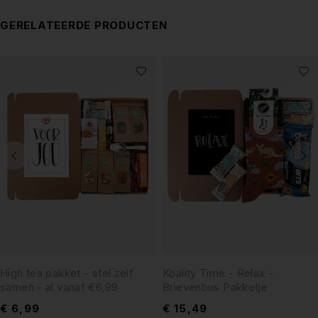
GERELATEERDE PRODUCTEN
High tea pakket - stel zelf
Koality Time - Relax -
samen - al vanaf €6,99
Brievenbus Pakketje
€
6,99
€
15,49