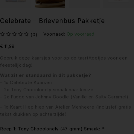
Celebrate – Brievenbus Pakketje
Voorraad:
Op voorraad
(0)
uit 5
€
11,99
Gebruik deze kaarsjes voor op de taart/toetjes voor een
feestelijk dag!
Wat zit er standaard in dit pakketje?
– 1x Celebrate Kaarsen
– 2x Tony Chocolonely smaak naar keuze
– 2x Fudge van Johnny Doodle (Vanille en Salty Caramel)
– 1x Kaart Hiep hiep van Atelier Menheere (inclusief gratis
tekst drukken op achterzijde)
Reep 1: Tony Chocolonely (47 gram) Smaak:
*