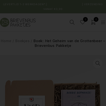
LEVERTIJD 1-3 WERKDAGEN* |
SHOP JOUW FAVORIET
| VERZENDING
VANAF €3,99
0
0
Home
/
Boekjes
/
Boek: Het Geheim van de Grottenbeer –
Brievenbus Pakketje