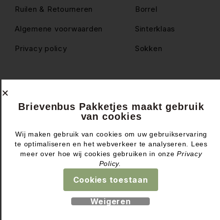
Ruilen & Retourneren
Borrel
Algemene voorwaarden
Sinterklaas
Privacy policy
Sokken
© Brievenbus Pakketjes
Brievenbus Pakketjes maakt gebruik
van cookies
Wij maken gebruik van cookies om uw gebruikservaring
te optimaliseren en het webverkeer te analyseren. Lees
Website & design by
meer over hoe wij cookies gebruiken in onze
Privacy
Policy.
Cookies toestaan
Weigeren