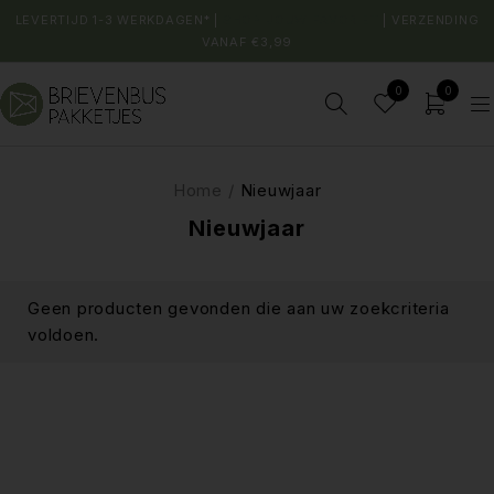
LEVERTIJD 1-3 WERKDAGEN* |
SHOP JOUW FAVORIET
| VERZENDING
VANAF €3,99
0
0
Home
/
Nieuwjaar
Nieuwjaar
Geen producten gevonden die aan uw zoekcriteria
voldoen.