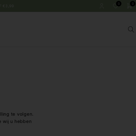
0
0
F €3,99
ling te volgen.
e wij u hebben