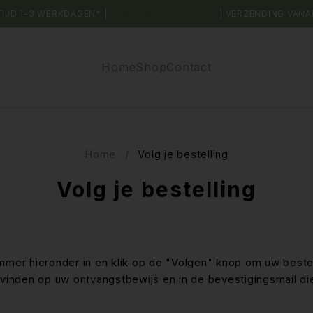
TIJD 1-3 WERKDAGEN* |
SHOP JOUW FAVORIET
| VERZENDING VANA
Home
Shop
Contact
Home
/
Volg je bestelling
Volg je bestelling
mer hieronder in en klik op de "Volgen" knop om uw bestel
vinden op uw ontvangstbewijs en in de bevestigingsmail di