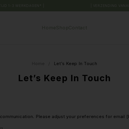
TIJD 1-3 WERKDAGEN* |
SHOP JOUW FAVORIET
| VERZENDING VANA
Home
Shop
Contact
Home
/
Let’s Keep In Touch
Let’s Keep In Touch
 communication. Please adjust your preferences for email 