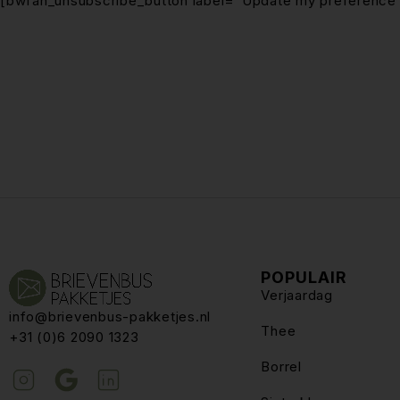
[bwfan_unsubscribe_button label=”Update my preference”
POPULAIR
Verjaardag
info@brievenbus-pakketjes.nl
Thee
+31 (0)6 2090 1323
Borrel