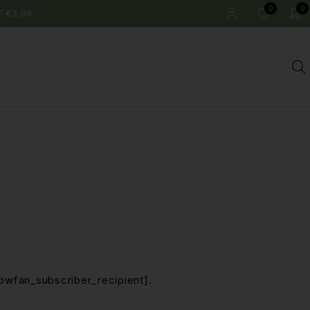
0
0
F €3,99
[bwfan_subscriber_recipient].