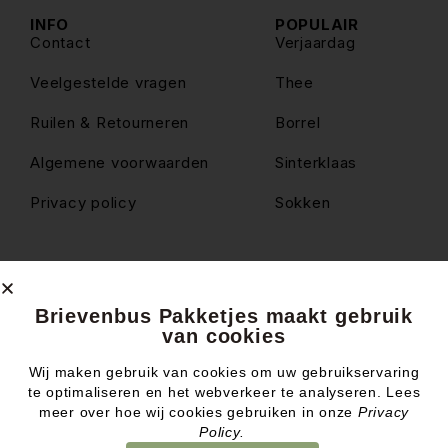
INFO
POPULAIR
Contact
Verjaardag
Veelgestelde vragen
Thee
Ruilen & Retourneren
Borrel
Algemene voorwaarden
Sinterklaas
Privacy policy
Sokken
© Brievenbus Pakketjes
Brievenbus Pakketjes maakt gebruik
van cookies
Wij maken gebruik van cookies om uw gebruikservaring
te optimaliseren en het webverkeer te analyseren. Lees
Website & design by
meer over hoe wij cookies gebruiken in onze
Privacy
Policy.