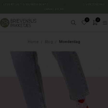
LEVERTIJD 1-3 WERKDAGEN* |
SHOP JOUW FAVORIET
| VERZENDING
VANAF €3,99
0
0
Home
/
Blog
/
Moederdag