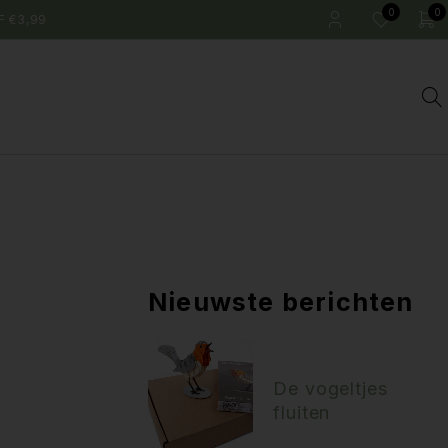
0
0
F €3,99
Nieuwste berichten
De vogeltjes
fluiten