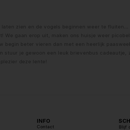
 laten zien en de vogels beginnen weer te fluiten…
cht! We gaan erop uit, maken ons huisje weer picobel
euw begin beter vieren dan met een heerlijk paaswe
ijn stuur je gewoon een leuk brievenbus cadeautje, 
plezier deze lente!
INFO
SCH
Contact
Blij