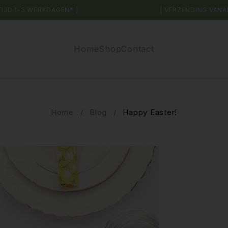
TIJD 1-3 WERKDAGEN* |
SHOP JOUW FAVORIET
| VERZENDING VANA
Home
Shop
Contact
Home
/
Blog
/
Happy Easter!