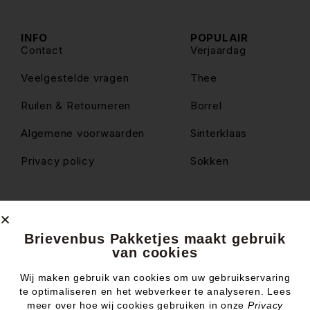
INFO
POPULAIR
Contact
Verjaardag
Veelgestelde vragen
Thee
Ruilen & Retourneren
Borrel
Algemene voorwaarden
Sinterklaas
Privacy policy
Sokken
© Brievenbus Pakketjes
Brievenbus Pakketjes maakt gebruik
van cookies
Wij maken gebruik van cookies om uw gebruikservaring
te optimaliseren en het webverkeer te analyseren. Lees
Website & design by
meer over hoe wij cookies gebruiken in onze
Privacy