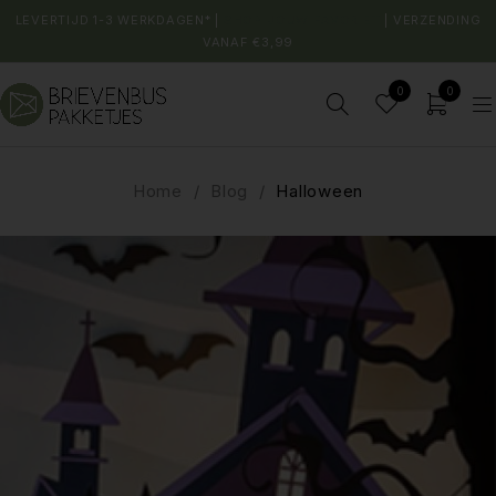
LEVERTIJD 1-3 WERKDAGEN* |
SHOP JOUW FAVORIET
| VERZENDING
VANAF €3,99
0
0
Home
/
Blog
/
Halloween